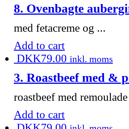
8. Ovenbagte auberg
med fetacreme og ...
Add to cart
DKK
79.00
inkl. moms
3. Roastbeef med & 
roastbeef med remoulade o
Add to cart
DKK
79.00
inkl. moms