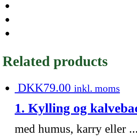
tomat
quantity
Related products
DKK
79.00
inkl. moms
1. Kylling og kalveba
med humus, karry eller ..