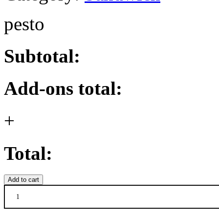
pesto
Subtotal:
Add-ons total:
+
Total:
Add to cart
10.
Mozzarella
&
ovnbagt