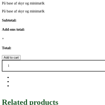
På base af skyr og minimælk
På base af skyr og minimælk
Subtotal:
Add-ons total:
+
Total:
Add to cart
4.
Smoothie
-
Mango,
ananas
og
appelsin
quantity
Related products