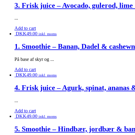
3. Frisk juice – Avocado, gulerod, lime
...
Add to cart
DKK
49.00
inkl. moms
1. Smoothie – Banan, Dadel & cashew
På base af skyr og ...
Add to cart
DKK
49.00
inkl. moms
4. Frisk juice – Agurk, spinat, ananas 
...
Add to cart
DKK
49.00
inkl. moms
5. Smoothie – Hindbær, jordbær & ba