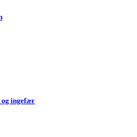
n
e og ingefær