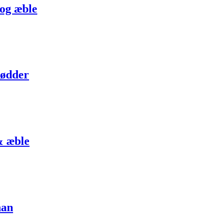
 og æble
nødder
& æble
nan