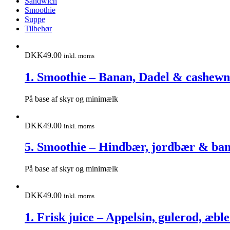
Sandwich
Smoothie
Suppe
Tilbehør
DKK
49.00
inkl. moms
1. Smoothie – Banan, Dadel & cashew
På base af skyr og minimælk
DKK
49.00
inkl. moms
5. Smoothie – Hindbær, jordbær & ba
På base af skyr og minimælk
DKK
49.00
inkl. moms
1. Frisk juice – Appelsin, gulerod, æbl