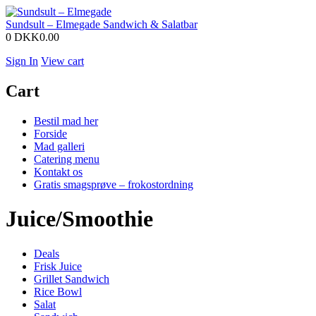
Sundsult – Elmegade
Sandwich & Salatbar
0
DKK0.00
Sign In
View cart
Cart
Bestil mad her
Forside
Mad galleri
Catering menu
Kontakt os
Gratis smagsprøve – frokostordning
Juice/Smoothie
Deals
Frisk Juice
Grillet Sandwich
Rice Bowl
Salat