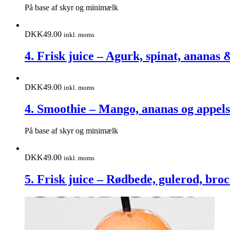
På base af skyr og minimælk
DKK
49.00
inkl. moms
4. Frisk juice – Agurk, spinat, ananas 
DKK
49.00
inkl. moms
4. Smoothie – Mango, ananas og appels
På base af skyr og minimælk
DKK
49.00
inkl. moms
5. Frisk juice – Rødbede, gulerod, broc