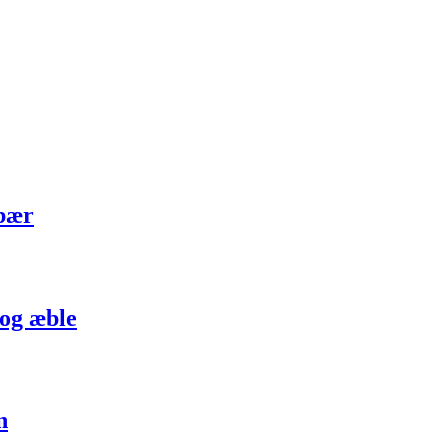
dbær
 og æble
n