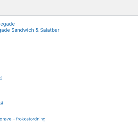
gade
Sandwich & Salatbar
er
nu
prøve – frokostordning