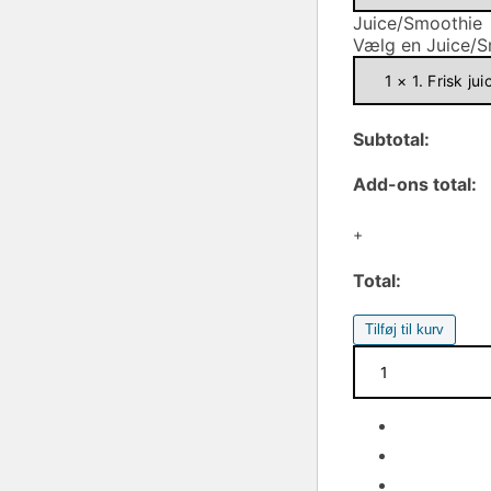
Juice/Smoothie
Vælg en Juice/
Subtotal:
Add-ons total:
+
Total:
Tilføj til kurv
Menu
1
-
Lille
salat
samt
juice